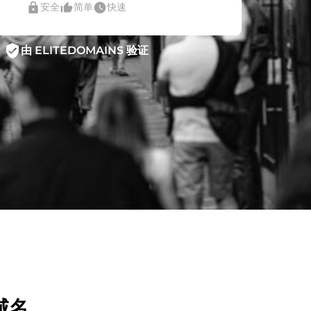
lock
thumb_up_alt
watch_later
安全
简单
快速
verified_user
由 ELITEDOMAINS 验证
域名