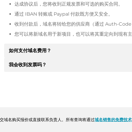
达成协议后，您将收到正规发票和可选的购买合同。
通过 IBAN 转账或 Paypal 付款既方便又安全。
收到付款后，域名将转给您的供应商（通过 Auth-Cod
您可以将新域名用于新项目，也可以将其重定向到现有
如何支付域名费用？
我会收到发票吗？
达成协议后，房东将通知您付款细节。房主随后会向您提供 SE
其他付款方式。
是的，卖方会向您寄送正规发票。如果购买价格较高，您还
转账时请务必注明域名和发票号码。
交域名购买报价或直接联系负责人。所有查询将通过
域名销售的免费技术