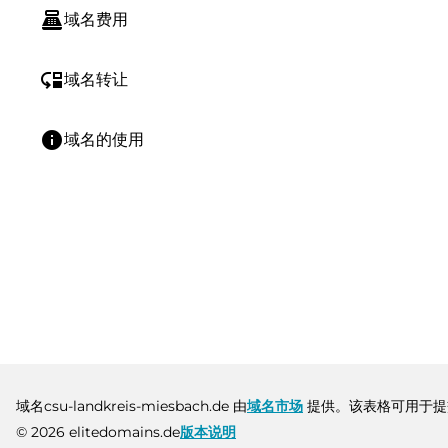
point_of_sale
域名费用
move_down
域名转让
info
域名的使用
域名csu-landkreis-miesbach.de 由
域名市场
提供。该表格可用于提
© 2026 elitedomains.de
版本说明