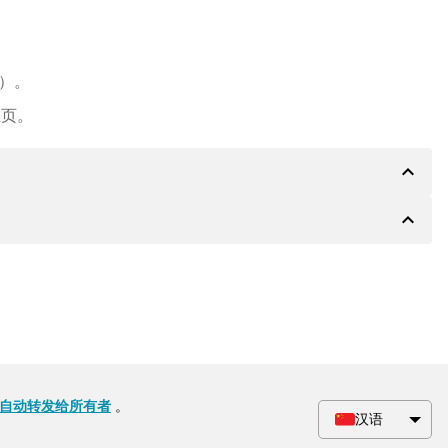
e）。
主页。
expand_less
expand_less
PA 银行的详细信息，如果需要，还可以提供 Paypal 或
会根据要求收到一份额外的购买合同。
自动转发给所有者
。
汉语